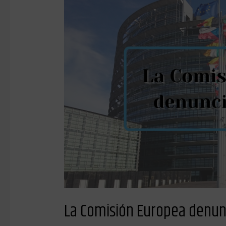
Comisión
Europea
denuncia
a
España
La Comisión Europea denun