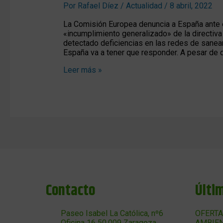
Por
Rafael Díez
/
Actualidad
/
8 abril, 2022
La Comisión Europea denuncia a España ante el
«incumplimiento generalizado» de la directiv
detectado deficiencias en las redes de sane
España va a tener que responder. A pesar de 
Leer más »
Contacto
Últi
Paseo Isabel La Católica, nº6
OFERTA
Oficina 16 50.009 Zaragoza
AMBIEN