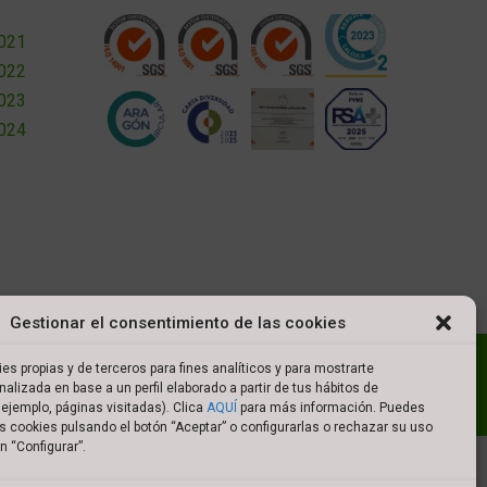
2021
2022
2023
2024
Gestionar el consentimiento de las cookies
l
Política de cookies
Política de privacidad
es propias y de terceros para fines analíticos y para mostrarte
nalizada en base a un perfil elaborado a partir de tus hábitos de
es de compra
ejemplo, páginas visitadas). Clica
AQUÍ
para más información. Puedes
s cookies pulsando el botón “Aceptar” o configurarlas o rechazar su uso
n “Configurar”.