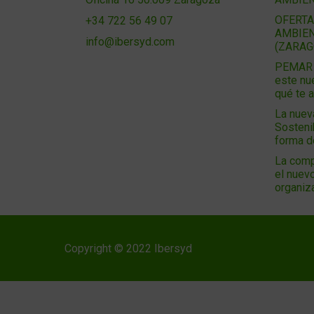
OFERTA
+34 722 56 49 07
AMBIEN
info@ibersyd.com
(ZARAG
PEMAR 2
este nu
qué te 
La nuev
Sosteni
forma 
La comp
el nuevo
organiz
Copyright © 2022 Ibersyd