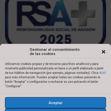
Gestionar el consentimiento
de las cookies
Utilizamos cookies propias y de terceros para fines analíticos y para
mostrarte publicidad personalizada en base a un perfil elaborado a partir
de tus hábitos de navegación (por ejemplo, páginas visitadas). Clica
AQUÍ
para más información. Puedes aceptar todas las cookies pulsando el
botón “Aceptar” o configurarlas o rechazar su uso pulsando el botón
Copyright © 2022 Ibersyd
“Configurar”.
I
L
T
Y
n
i
w
o
Aceptar
s
n
i
u
Aviso legal
Política de cookies