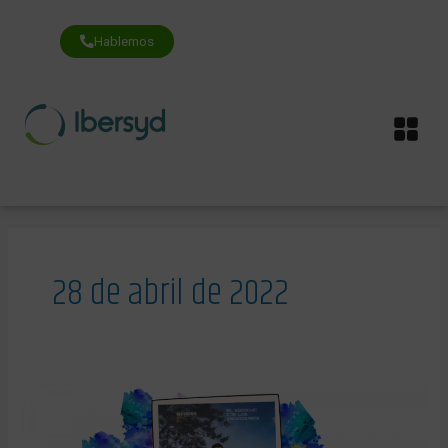
Ir
al
contenido
Hablemos
Me
28 de abril de 2022
Acto
del
Bosque
de