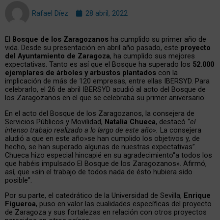
Rafael Díez
28 abril, 2022
El
Bosque de los Zaragozanos
ha cumplido su primer año de
vida. Desde su presentación en abril año pasado, este
proyecto
del Ayuntamiento de Zaragoza
, ha cumplido sus mejores
expectativas. Tanto es así que el Bosque ha superado los
52.000
ejemplares de árboles y arbustos plantados
con la
implicación de más de 120 empresas, entre ellas IBERSYD. Para
celebrarlo, el 26 de abril IBERSYD acudió al acto del Bosque de
los Zaragozanos en el que se celebraba su primer aniversario.
En el acto del Bosque de los Zaragozanos, la consejera de
Servicios Públicos y Movilidad,
Natalia Chueca
, destacó “
el
intenso trabajo realizado a lo largo de este año».
La consejera
aludió a que en este año»se han cumplido los objetivos y, de
hecho, se han superado algunas de nuestras expectativas”.
Chueca hizo especial hincapié en su agradecimiento“a todos los
que habéis impulsado El Bosque de los Zaragozanos». Afirmó,
así, que «sin el trabajo de todos nada de ésto hubiera sido
posible”.
Por su parte, el catedrático de la Universidad de Sevilla,
Enrique
Figueroa
, puso en valor las cualidades específicas del proyecto
de Zaragoza y sus fortalezas en relación con otros proyectos