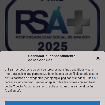
Gestionar el consentimiento
de las cookies
Utilizamos cookies propias y de terceros para fines analíticos y para
mostrarte publicidad personalizada en base a un perfil elaborado a partir
de tus hábitos de navegación (por ejemplo, páginas visitadas). Clica
AQUÍ
para más información. Puedes aceptar todas las cookies pulsando el
botón “Aceptar” o configurarlas o rechazar su uso pulsando el botón
Copyright © 2022 Ibersyd
“Configurar”.
I
L
T
Y
n
i
w
o