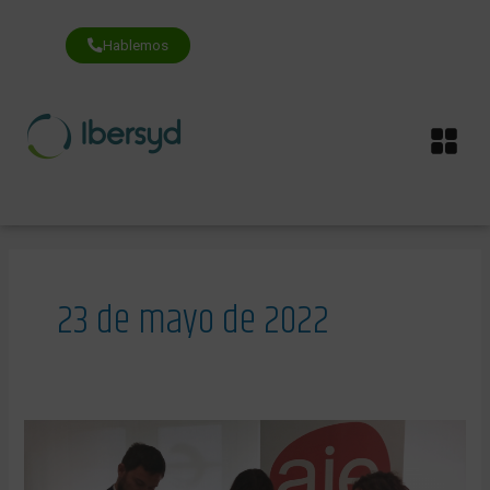
Ir
al
contenido
Hablemos
Me
23 de mayo de 2022
Impulsamos
el
Foro
de