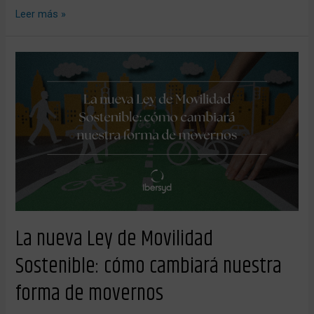
Leer más »
La
nueva
Ley
de
Movilidad
Sostenible:
cómo
cambiará
nuestra
forma
de
movernos
La nueva Ley de Movilidad
Sostenible: cómo cambiará nuestra
forma de movernos