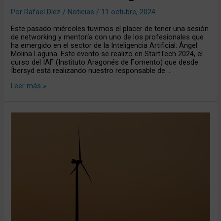
Por
Rafael Díez
/
Noticias
/
11 octubre, 2024
Este pasado miércoles tuvimos el placer de tener una sesión
de networking y mentoría con uno de los profesionales que
ha emergido en el sector de la Inteligencia Artificial: Ángel
Molina Laguna. Este evento se realizo en StartTech 2024, el
curso del IAF (Instituto Aragonés de Fomento) que desde
Íbersyd está realizando nuestro responsable de …
Leer más »
8
tips
para
conocer
el
PNIEC
2023-
2030