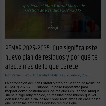
este
nuevo
plan
de
residuos
y
por
qué
te
afecta
más
PEMAR 2025‑2035: Qué significa este
de
lo
nuevo plan de residuos y por qué te
que
parece
afecta más de lo que parece
Por
Rafael Díez
/
Actualidad
,
Noticias
/
23 enero, 2026
La aprobación del Plan Estatal Marco de Gestión de Residuos
(PEMAR) 2025‑2035 supone un paso importante para
mejorar cómo gestionamos los residuos en España. Aunque
suene a algo muy técnico, en realidad tiene mucho que ver
con nuestro día a día: desde cómo reciclamos en casa hasta
qué hacen las empresas con los residuos que …