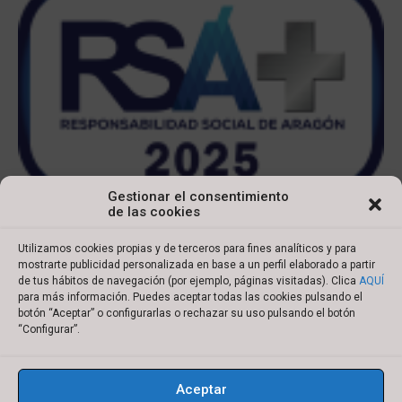
Gestionar el consentimiento
de las cookies
Utilizamos cookies propias y de terceros para fines analíticos y para
mostrarte publicidad personalizada en base a un perfil elaborado a partir
de tus hábitos de navegación (por ejemplo, páginas visitadas). Clica
AQUÍ
para más información. Puedes aceptar todas las cookies pulsando el
botón “Aceptar” o configurarlas o rechazar su uso pulsando el botón
Copyright © 2022 Ibersyd
“Configurar”.
I
L
T
Y
n
i
w
o
Aceptar