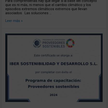
Para comprenderlas hay que llegar a la base del concepto
que es ni más, ni menos que el cambio climático y los
episodios extremos climáticos extremos que llevan
asociados. Las soluciones …
Leer más »
Realizamos
este
primer
semestre
de
2024
el
Programa
de
capacitación
como
Proveedor
Sostenible
del
Pacto
Mundial
de
la