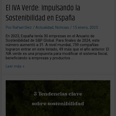
El IVA Verde: Impulsando la
Sostenibilidad en España
Por
Rafael Díez
/
Actualidad
,
Noticias
/
15 enero, 2025
En 2023, España tenía 30 empresas en el Anuario de
Sostenibilidad de S&P Global. Para finales de 2024, este
número aumentó a 31. A nivel mundial, 759 compañías
lograron entrar en este listado, 49 más que el año anterior. El
IVA verde es una propuesta para modificar el sistema fiscal,
beneficiando a empresas y productos …
Leer más »
5
Tendencias
Clave
en
Sostenibilidad
que
debes
conocer