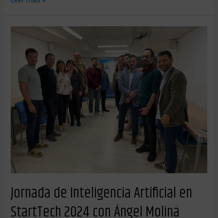
Leer más »
Jornada
de
Inteligencia
Artificial
en
StartTech
2024
con
Ángel
Molina
Jornada de Inteligencia Artificial en
StartTech 2024 con Ángel Molina