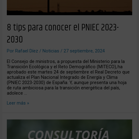
8 tips para conocer el PNIEC 2023-
2030
Por
Rafael Díez
/
Noticias
/
27 septiembre, 2024
El Consejo de ministros, a propuesta del Ministerio para la
Transición Ecológica y el Reto Demográfico (MITECO), ha
aprobado este martes 24 de septiembre el Real Decreto que
actualiza el Plan Nacional Integrado de Energía y Clima
(PNIEC 2023-2030) de España. Y, aunque presenta una hoja
de ruta ambiciosa para la transición energética del país,
adolece …
Leer más »
Nuevo
porfolio
de
servicios