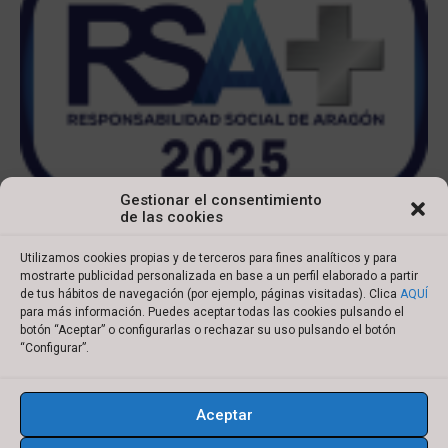
Gestionar el consentimiento
de las cookies
Utilizamos cookies propias y de terceros para fines analíticos y para
mostrarte publicidad personalizada en base a un perfil elaborado a partir
de tus hábitos de navegación (por ejemplo, páginas visitadas). Clica
AQUÍ
para más información. Puedes aceptar todas las cookies pulsando el
botón “Aceptar” o configurarlas o rechazar su uso pulsando el botón
Copyright © 2022 Ibersyd
“Configurar”.
I
L
T
Y
n
i
w
o
Aceptar
s
n
i
u
Aviso legal
Política de cookies