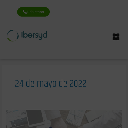
Ir
al
contenido
Hablemos
Me
24 de mayo de 2022
La
Asamblea
Ciudadana
para