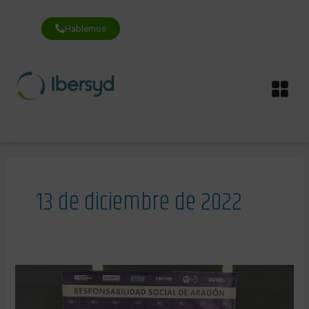
Ir
al
contenido
Hablemos
Me
13 de diciembre de 2022
Íbersyd
renueva
los
sellos