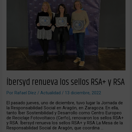
RSA+
y
RSA
Íbersyd renueva los sellos RSA+ y RSA
Por
Rafael Díez
/
Actualidad
/
13 diciembre, 2022
El pasado jueves, uno de diciembre, tuvo lugar la Jornada de
la Responsabilidad Social en Aragón, en Zaragoza. En ella,
tanto Íber Sostenibilidad y Desarrollo como Centro Europeo
de Reciclaje Fotovoltaico (Cerfo), renovaron los sellos RSA+
y RSA. Íbersyd renueva los sellos RSA+ y RSA La Mesa de la
Responsabilidad Social de Aragón, que coordina …