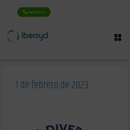
Ir
al
contenido
Hablemos
Me
1 de febrero de 2023
ÍBERSYD
suscribe
la
Carta