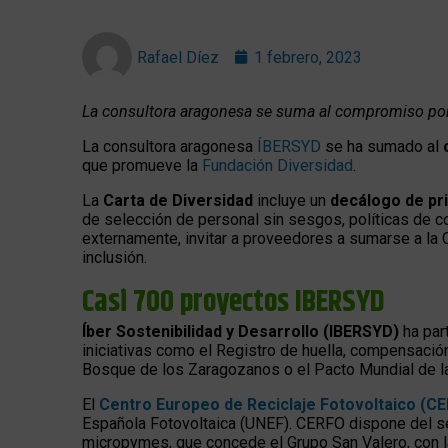
Rafael Díez
1 febrero, 2023
La consultora aragonesa se suma al compromiso por 
La consultora aragonesa
ÍBERSYD
se ha sumado al
que promueve la
Fundación Diversidad
.
La
Carta de Diversidad
incluye un
decálogo de pri
de selección de personal sin sesgos, políticas de co
externamente, invitar a proveedores a sumarse a la C
inclusión.
Casi 700 proyectos
IBERSYD
Íber Sostenibilidad y Desarrollo (IBERSYD)
ha par
iniciativas como el Registro de huella, compensació
Bosque de los Zaragozanos o el Pacto Mundial de 
El
Centro Europeo de Reciclaje Fotovoltaico (C
Española Fotovoltaica (UNEF). CERFO dispone del se
micropymes, que concede el Grupo San Valero, con 