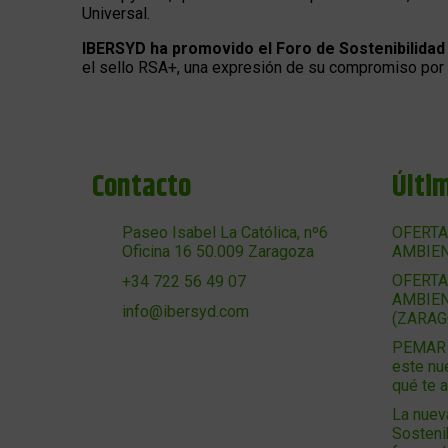
Universal.
IBERSYD ha promovido el Foro de Sostenibilida
el sello RSA+, una expresión de su compromiso por la
Contacto
Últi
Paseo Isabel La Católica, nº6
OFERTA
Oficina 16 50.009 Zaragoza
AMBIEN
OFERTA
+34 722 56 49 07
AMBIEN
info@ibersyd.com
(ZARAG
PEMAR 2
este nu
qué te 
La nuev
Sosteni