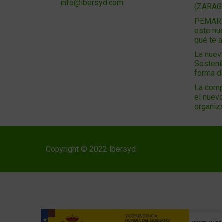
info@ibersyd.com
(ZARAG
PEMAR 2
este nu
qué te 
La nuev
Sosteni
forma 
La comp
el nuevo
organiz
Copyright © 2022 Ibersyd