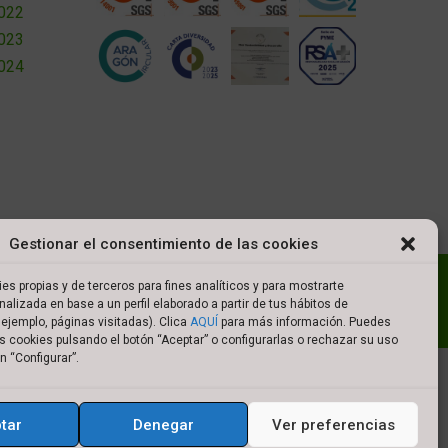
2022
2023
2024
Gestionar el consentimiento de las cookies
l
Política de cookies
Política de privacidad
es propias y de terceros para fines analíticos y para mostrarte
nalizada en base a un perfil elaborado a partir de tus hábitos de
es de compra
ejemplo, páginas visitadas). Clica
AQUÍ
para más información. Puedes
s cookies pulsando el botón “Aceptar” o configurarlas o rechazar su uso
n “Configurar”.
tar
Denegar
Ver preferencias