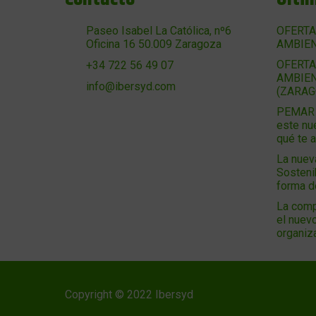
Paseo Isabel La Católica, nº6
OFERTA
Oficina 16 50.009 Zaragoza
AMBIEN
OFERTA
+34 722 56 49 07
AMBIEN
info@ibersyd.com
(ZARAG
PEMAR 2
este nu
qué te 
La nuev
Sosteni
forma 
La comp
el nuevo
organiz
Copyright © 2022 Ibersyd