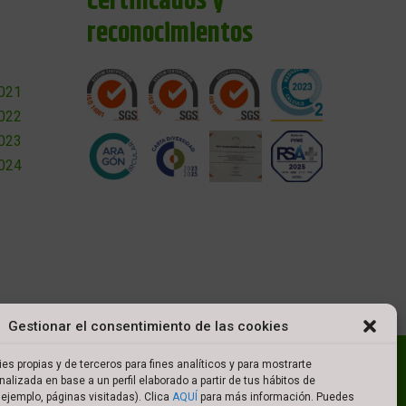
Certificados y
reconocimientos
2021
2022
2023
2024
Gestionar el consentimiento de las cookies
l
Política de cookies
Política de privacidad
es propias y de terceros para fines analíticos y para mostrarte
nalizada en base a un perfil elaborado a partir de tus hábitos de
es de compra
ejemplo, páginas visitadas). Clica
AQUÍ
para más información. Puedes