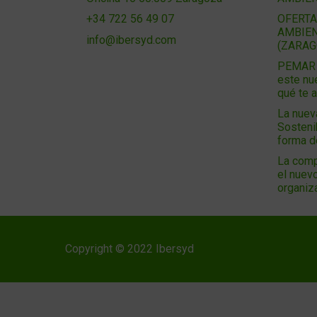
OFERTA
+34 722 56 49 07
AMBIEN
info@ibersyd.com
(ZARAG
PEMAR 2
este nu
qué te 
La nuev
Sosteni
forma 
La comp
el nuevo
organiz
Copyright © 2022 Ibersyd