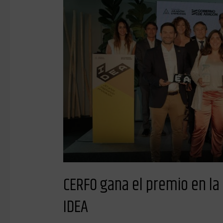
gana
el
premio
en
la
categoría
Acelera
del
concurso
IDEA
CERFO gana el premio en la
IDEA