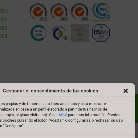
2021
2022
2023
2024
Gestionar el consentimiento de las cookies
l
Política de cookies
Política de privacidad
es propias y de terceros para fines analíticos y para mostrarte
nalizada en base a un perfil elaborado a partir de tus hábitos de
es de compra
ejemplo, páginas visitadas). Clica
AQUÍ
para más información. Puedes
s cookies pulsando el botón “Aceptar” o configurarlas o rechazar su uso
n “Configurar”.