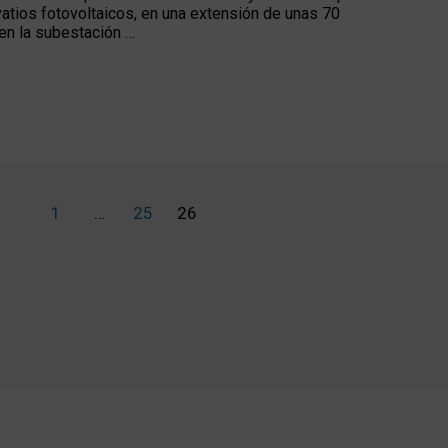
atios fotovoltaicos, en una extensión de unas 70
en la subestación …
1
…
25
26