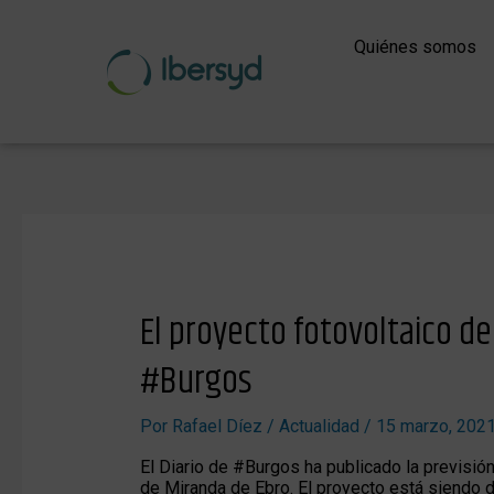
Ir
al
Quiénes somos
contenido
Navegación
de
entradas
El proyecto fotovoltaico de
El
proyecto
fotovoltaico
#Burgos
de
#Suzana,
en
Por
Rafael Díez
/
Actualidad
/
15 marzo, 202
el
Diario
El Diario de #Burgos ha publicado la previsión
de
de Miranda de Ebro. El proyecto está siendo d