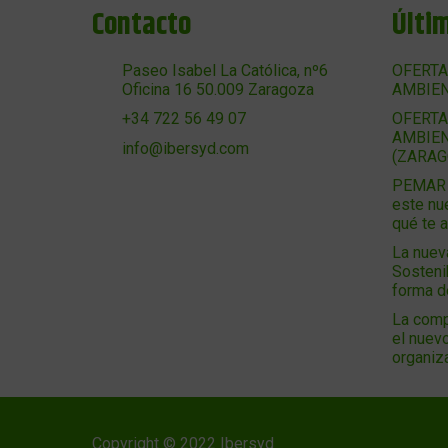
Contacto
Últi
Paseo Isabel La Católica, nº6
OFERTA
Oficina 16 50.009 Zaragoza
AMBIEN
OFERTA
+34 722 56 49 07
AMBIEN
info@ibersyd.com
(ZARAG
PEMAR 2
este nu
qué te 
La nuev
Sosteni
forma 
La comp
el nuevo
organiz
Copyright © 2022 Ibersyd