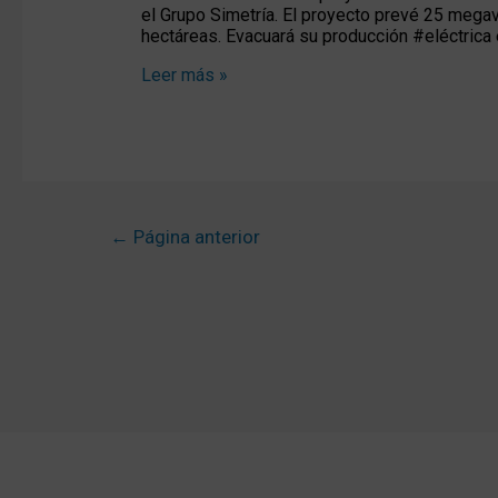
#Burgos
el Grupo Simetría. El proyecto prevé 25 megav
hectáreas. Evacuará su producción #eléctrica 
Leer más »
←
Página anterior