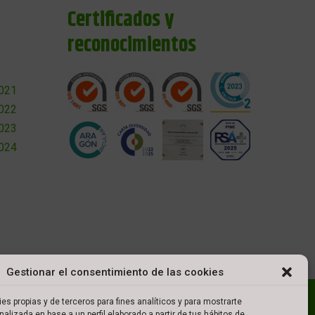
Certificados y
reconocimientos
2021
2022
2023
2024
Gestionar el consentimiento de las cookies
l
Política de cookies
Política de privacidad
es propias y de terceros para fines analíticos y para mostrarte
nalizada en base a un perfil elaborado a partir de tus hábitos de