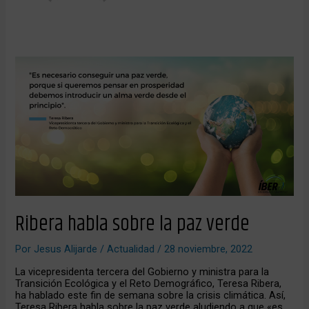
Ribera
habla
sobre
la
paz
verde
Ribera habla sobre la paz verde
Por
Jesus Alijarde
/
Actualidad
/
28 noviembre, 2022
La vicepresidenta tercera del Gobierno y ministra para la
Transición Ecológica y el Reto Demográfico, Teresa Ribera,
ha hablado este fin de semana sobre la crisis climática. Así,
Teresa Ribera habla sobre la paz verde aludiendo a que «es