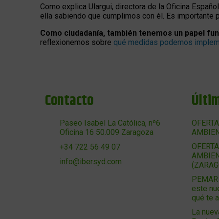
Como explica Ulargui, directora de la Oficina Españo
ella sabiendo que cumplimos con él. Es importante 
Como ciudadanía, también tenemos un papel fu
reflexionemos sobre
qué medidas podemos implem
Contacto
Últi
Paseo Isabel La Católica, nº6
OFERTA
Oficina 16 50.009 Zaragoza
AMBIEN
OFERTA
+34 722 56 49 07
AMBIEN
info@ibersyd.com
(ZARAG
PEMAR 2
este nu
qué te 
La nuev