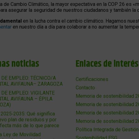
la de Cambio Climático, la mayor expectativa en la COP 26 es «m
para asegurar la seguridad de nuestros ciudadanos y también la 
ndamental
en la lucha contra el cambio climático. Hagamos nues
entar
en nuestro día a día para colaborar a no aumentar la tempe
mas noticias
Enlaces de interés
 DE EMPLEO: TÉCNICO/A
Certificaciones
TAL AVIFAUNA– ZARAGOZA
Contacto
 DE EMPLEO: VIGILANTE
Memoria de sostenibilidad 
TAL AVIFAUNA – ÉPILA
Memoria de sostenibilidad 
OZA)
Memoria de sostenibilidad 
025‑2035: Qué significa
evo plan de residuos y por
Memoria de sostenibilidad 
afecta más de lo que parece
Política Integrada de Gestión
a Ley de Movilidad
Sostenibilidad ESG