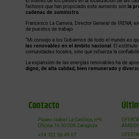
El interés de los países en la localización de las c
factores que han propiciado este aumento son
la p
cadenas de suministro
.
Francesco La Camera, Director General de IRENA, exp
de puestos de trabajo.
“Mi consejo a los Gobiernos de todo el mundo es q
las renovables en el ámbito nacional
. El estímul
comunidades locales, sino que refuerza la confiabil
La expansión de las energías renovables ha de apoya
digno, de alta calidad, bien remunerado y divers
Contacto
Últi
Paseo Isabel La Católica, nº6
OFERTA
Oficina 16 50.009 Zaragoza
AMBIEN
OFERTA
+34 722 56 49 07