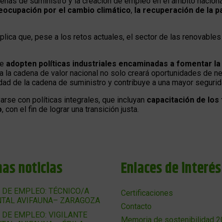
adenas de suministro y la creación de empleo en el ámbito nacion
reocupación por el cambio climático
,
la recuperación de la 
lica que, pese a los retos actuales, el sector de las renovables
ue
adopten políticas industriales encaminadas a fomentar l
o a la cadena de valor nacional no solo creará oportunidades de 
idad de la cadena de suministro y contribuye a una mayor segurid
rse con políticas integrales, que incluyan
capacitación de los
o
, con el fin de lograr una transición justa.
mas noticias
Enlaces de interés
 DE EMPLEO: TÉCNICO/A
Certificaciones
TAL AVIFAUNA– ZARAGOZA
Contacto
 DE EMPLEO: VIGILANTE
Memoria de sostenibilidad 