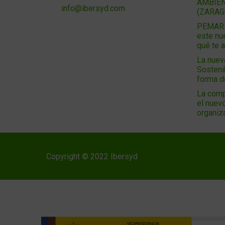
AMBIEN
info@ibersyd.com
(ZARAG
PEMAR 2
este nu
qué te 
La nuev
Sosteni
forma 
La comp
el nuevo
organiz
Copyright © 2022 Ibersyd