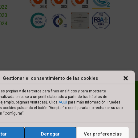
2022
2023
2024
Gestionar el consentimiento de las cookies
l
Política de cookies
Política de privacidad
es propias y de terceros para fines analíticos y para mostrarte
nalizada en base a un perfil elaborado a partir de tus hábitos de
es de compra
ejemplo, páginas visitadas). Clica
AQUÍ
para más información. Puedes
s cookies pulsando el botón “Aceptar” o configurarlas o rechazar su uso
n “Configurar”.
tar
Denegar
Ver preferencias