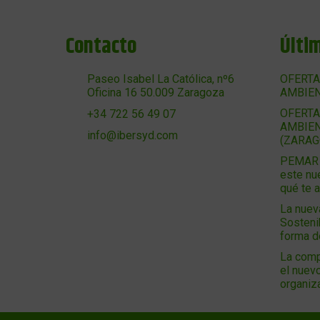
Contacto
Últi
Paseo Isabel La Católica, nº6
OFERTA
Oficina 16 50.009 Zaragoza
AMBIEN
OFERTA
+34 722 56 49 07
AMBIEN
info@ibersyd.com
(ZARAG
PEMAR 2
este nu
qué te 
La nuev
Sosteni
forma 
La comp
el nuevo
organiz