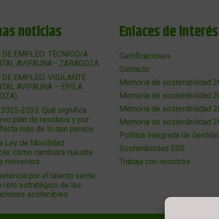
mas noticias
Enlaces de interés
 DE EMPLEO: TÉCNICO/A
Certificaciones
TAL AVIFAUNA– ZARAGOZA
Contacto
 DE EMPLEO: VIGILANTE
Memoria de sostenibilidad 
TAL AVIFAUNA – ÉPILA
Memoria de sostenibilidad 
OZA)
Memoria de sostenibilidad 
025‑2035: Qué significa
evo plan de residuos y por
Memoria de sostenibilidad 
afecta más de lo que parece
Política Integrada de Gestión
a Ley de Movilidad
Sostenibilidad ESG
ble: cómo cambiará nuestra
de movernos
Trabaja con nosotros
etencia por el talento verde:
 reto estratégico de las
aciones sostenibles