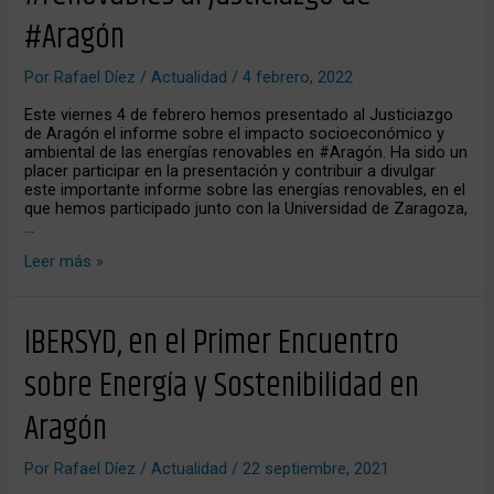
#renovables
#Aragón
al
Justiciazgo
de
Por
Rafael Díez
/
Actualidad
/
4 febrero, 2022
#Aragón
Este viernes 4 de febrero hemos presentado al Justiciazgo
de Aragón el informe sobre el impacto socioeconómico y
ambiental de las energías renovables en #Aragón. Ha sido un
placer participar en la presentación y contribuir a divulgar
este importante informe sobre las energías renovables, en el
que hemos participado junto con la Universidad de Zaragoza,
…
Leer más »
IBERSYD,
IBERSYD, en el Primer Encuentro
en
el
sobre Energía y Sostenibilidad en
Primer
Encuentro
Aragón
sobre
Energía
y
Por
Rafael Díez
/
Actualidad
/
22 septiembre, 2021
Sostenibilidad