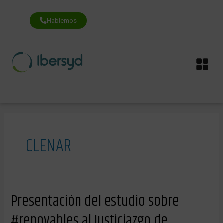
Ir
al
contenido
Hablemos
Me
CLENAR
Presentación
Presentación del estudio sobre
del
estudio
#renovables al Justiciazgo de
sobre