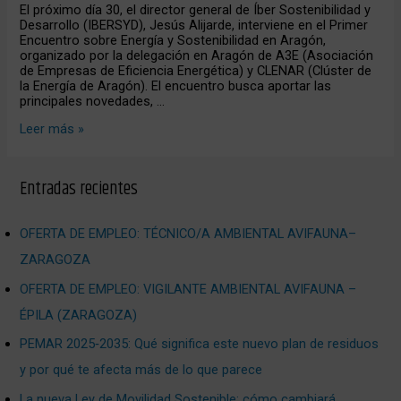
en
El próximo día 30, el director general de Íber Sostenibilidad y
Aragón
Desarrollo (IBERSYD), Jesús Alijarde, interviene en el Primer
Encuentro sobre Energía y Sostenibilidad en Aragón,
organizado por la delegación en Aragón de A3E (Asociación
de Empresas de Eficiencia Energética) y CLENAR (Clúster de
la Energía de Aragón). El encuentro busca aportar las
principales novedades, …
Leer más »
Entradas recientes
OFERTA DE EMPLEO: TÉCNICO/A AMBIENTAL AVIFAUNA–
ZARAGOZA
OFERTA DE EMPLEO: VIGILANTE AMBIENTAL AVIFAUNA –
ÉPILA (ZARAGOZA)
PEMAR 2025‑2035: Qué significa este nuevo plan de residuos
y por qué te afecta más de lo que parece
La nueva Ley de Movilidad Sostenible: cómo cambiará