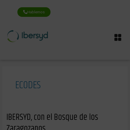
Ir
al
contenido
Hablemos
Me
ECODES
IBERSYD,
IBERSYD, con el Bosque de los
con
el
Zaragozanos
Bosque