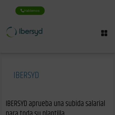
Ir
al
contenido
Hablemos
Me
IBERSYD
IBERSYD
IBERSYD aprueba una subida salarial
aprueba
una
para toda su plantilla
subida