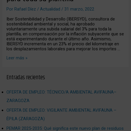
salarial
para
Por
Rafael Díez
/
Actualidad
/
31 marzo, 2022
toda
su
Iber Sostenibilidad y Desarrollo (IBERSYD), consultora de
plantilla
sostenibilidad ambiental y social, ha aprobado
voluntariamente una subida salarial del 3% para toda la
plantilla, en compensación por la inflación subyacente que se
está experimentando durante el último año. Asimismo,
IBERSYD incrementa en un 23% el precio del kilometraje en
los desplazamientos laborales para mejorar los importes …
Leer más »
Entradas recientes
OFERTA DE EMPLEO: TÉCNICO/A AMBIENTAL AVIFAUNA–
ZARAGOZA
OFERTA DE EMPLEO: VIGILANTE AMBIENTAL AVIFAUNA –
ÉPILA (ZARAGOZA)
PEMAR 2025‑2035: Qué significa este nuevo plan de residuos