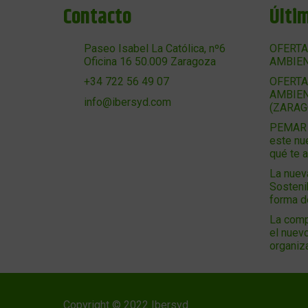
Contacto
Últi
Paseo Isabel La Católica, nº6
OFERTA
Oficina 16 50.009 Zaragoza
AMBIEN
OFERTA
+34 722 56 49 07
AMBIEN
info@ibersyd.com
(ZARAG
PEMAR 2
este nu
qué te 
La nuev
Sosteni
forma 
La comp
el nuevo
organiz
Copyright © 2022 Ibersyd