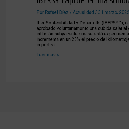
IBERSYD aprueba una subida 
aprueba
una
Por
Rafael Díez
/
Actualidad
/
31 marzo, 202
subida
salarial
Iber Sostenibilidad y Desarrollo (IBERSYD), co
para
aprobado voluntariamente una subida salarial d
toda
inflación subyacente que se está experiment
su
incrementa en un 23% el precio del kilometraj
plantilla
importes …
Leer más »