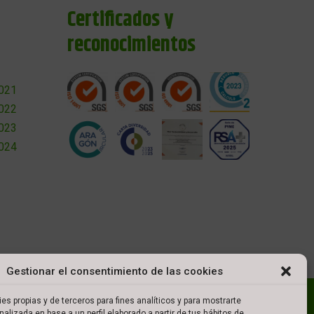
Certificados y
reconocimientos
2021
2022
2023
2024
Gestionar el consentimiento de las cookies
l
Política de cookies
Política de privacidad
es propias y de terceros para fines analíticos y para mostrarte
nalizada en base a un perfil elaborado a partir de tus hábitos de