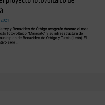
el proyecto fotovoltaico de
ia
, 2021
derrey y Benavides de Órbigo acogerán durante el mes
cto fotovoltaico “Maragato” y su infraestructura de
municipios de Benavides de Órbigo y Turcia (León). El
ativo será …