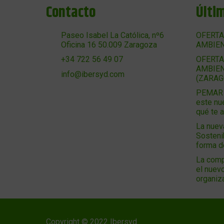
Contacto
Últi
Paseo Isabel La Católica, nº6
OFERTA
Oficina 16 50.009 Zaragoza
AMBIEN
OFERTA
+34 722 56 49 07
AMBIEN
info@ibersyd.com
(ZARAG
PEMAR 2
este nu
qué te 
La nuev
Sosteni
forma 
La comp
el nuevo
organiz
Copyright © 2022 Ibersyd