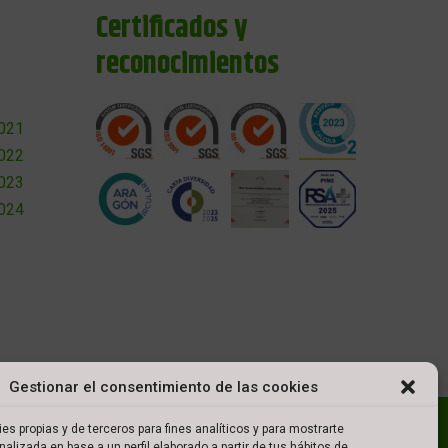
Certificados y
reconocimientos
2021
2022
2023
2024
Gestionar el consentimiento de las cookies
l
Política de cookies
Política de privacidad
es propias y de terceros para fines analíticos y para mostrarte
nalizada en base a un perfil elaborado a partir de tus hábitos de