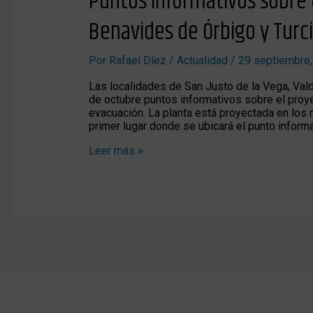
Puntos informativos sobre 
informativos
sobre
Benavides de Órbigo y Turc
el
proyecto
fotovoltaico
Por
Rafael Díez
/
Actualidad
/
29 septiembre
de
Benavides
Las localidades de San Justo de la Vega, Val
de
de octubre puntos informativos sobre el proye
Órbigo
evacuación. La planta está proyectada en los 
y
primer lugar donde se ubicará el punto inform
Turcia
Leer más »