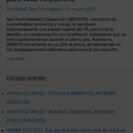
salarial
para
Por
Rafael Díez
/
Actualidad
/
31 marzo, 2022
toda
su
Iber Sostenibilidad y Desarrollo (IBERSYD), consultora de
plantilla
sostenibilidad ambiental y social, ha aprobado
voluntariamente una subida salarial del 3% para toda la
plantilla, en compensación por la inflación subyacente que se
está experimentando durante el último año. Asimismo,
IBERSYD incrementa en un 23% el precio del kilometraje en
los desplazamientos laborales para mejorar los importes …
Leer más »
Entradas recientes
OFERTA DE EMPLEO: TÉCNICO/A AMBIENTAL AVIFAUNA–
ZARAGOZA
OFERTA DE EMPLEO: VIGILANTE AMBIENTAL AVIFAUNA –
ÉPILA (ZARAGOZA)
PEMAR 2025‑2035: Qué significa este nuevo plan de residuos