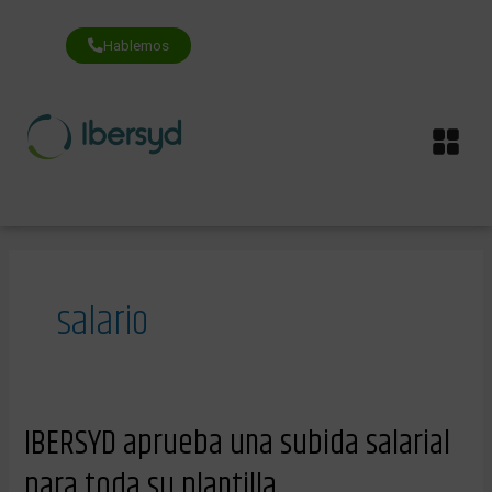
Ir
al
contenido
Hablemos
Me
salario
IBERSYD
IBERSYD aprueba una subida salarial
aprueba
una
para toda su plantilla
subida