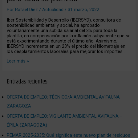
salarial
para
Por
Rafael Díez
/
Actualidad
/
31 marzo, 2022
toda
su
Iber Sostenibilidad y Desarrollo (IBERSYD), consultora de
plantilla
sostenibilidad ambiental y social, ha aprobado
voluntariamente una subida salarial del 3% para toda la
plantilla, en compensación por la inflación subyacente que se
está experimentando durante el último año. Asimismo,
IBERSYD incrementa en un 23% el precio del kilometraje en
los desplazamientos laborales para mejorar los importes …
Leer más »
Entradas recientes
OFERTA DE EMPLEO: TÉCNICO/A AMBIENTAL AVIFAUNA–
ZARAGOZA
OFERTA DE EMPLEO: VIGILANTE AMBIENTAL AVIFAUNA –
ÉPILA (ZARAGOZA)
PEMAR 2025‑2035: Qué significa este nuevo plan de residuos