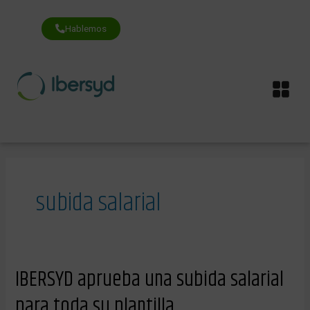
Ir
al
contenido
Hablemos
Me
subida salarial
IBERSYD
IBERSYD aprueba una subida salarial
aprueba
una
para toda su plantilla
subida