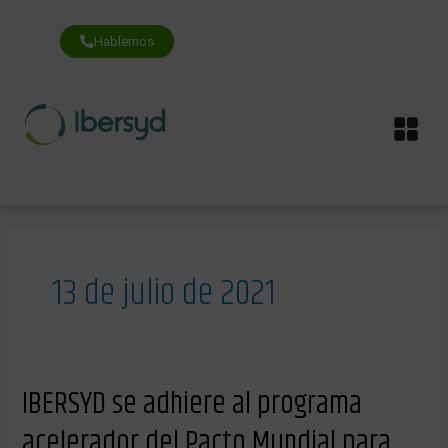
Ir
al
contenido
Hablemos
Me
13 de julio de 2021
IBERSYD
IBERSYD se adhiere al programa
se
adhiere
acelerador del Pacto Mundial para
al