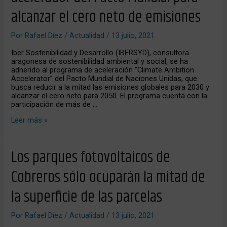
programa
alcanzar el cero neto de emisiones
acelerador
del
Pacto
Por
Rafael Díez
/
Actualidad
/
13 julio, 2021
Mundial
para
Iber Sostenibilidad y Desarrollo (IBERSYD), consultora
alcanzar
aragonesa de sostenibilidad ambiental y social, se ha
el
adherido al programa de aceleración “Climate Ambition
cero
Accelerator” del Pacto Mundial de Naciones Unidas, que
neto
busca reducir a la mitad las emisiones globales para 2030 y
de
alcanzar el cero neto para 2050. El programa cuenta con la
emisiones
participación de más de …
Leer más »
Los
Los parques fotovoltaicos de
parques
fotovoltaicos
Cobreros sólo ocuparán la mitad de
de
Cobreros
la superficie de las parcelas
sólo
ocuparán
la
Por
Rafael Díez
/
Actualidad
/
13 julio, 2021
mitad