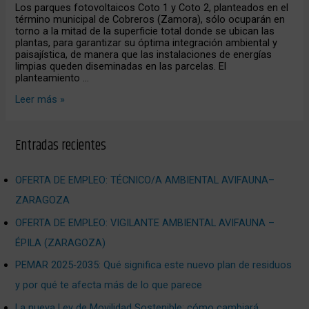
de
Los parques fotovoltaicos Coto 1 y Coto 2, planteados en el
la
término municipal de Cobreros (Zamora), sólo ocuparán en
superficie
torno a la mitad de la superficie total donde se ubican las
de
plantas, para garantizar su óptima integración ambiental y
las
paisajística, de manera que las instalaciones de energías
parcelas
limpias queden diseminadas en las parcelas. El
planteamiento …
Leer más »
Entradas recientes
OFERTA DE EMPLEO: TÉCNICO/A AMBIENTAL AVIFAUNA–
ZARAGOZA
OFERTA DE EMPLEO: VIGILANTE AMBIENTAL AVIFAUNA –
ÉPILA (ZARAGOZA)
PEMAR 2025‑2035: Qué significa este nuevo plan de residuos
y por qué te afecta más de lo que parece
La nueva Ley de Movilidad Sostenible: cómo cambiará