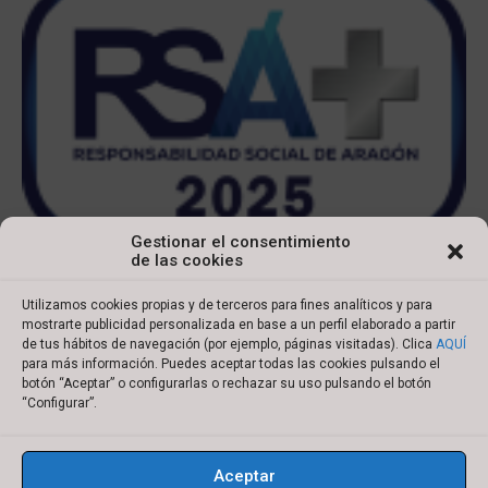
Gestionar el consentimiento
de las cookies
Utilizamos cookies propias y de terceros para fines analíticos y para
mostrarte publicidad personalizada en base a un perfil elaborado a partir
de tus hábitos de navegación (por ejemplo, páginas visitadas). Clica
AQUÍ
para más información. Puedes aceptar todas las cookies pulsando el
botón “Aceptar” o configurarlas o rechazar su uso pulsando el botón
Copyright © 2022 Ibersyd
“Configurar”.
I
L
T
Y
n
i
w
o
Aceptar