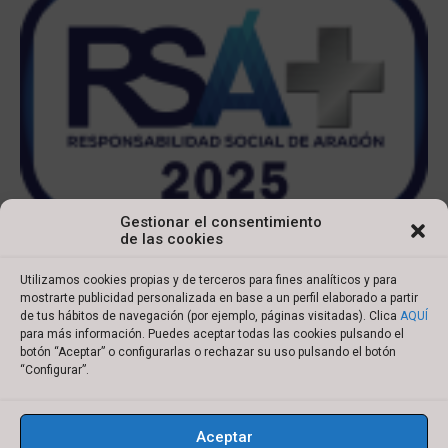
Gestionar el consentimiento
de las cookies
Utilizamos cookies propias y de terceros para fines analíticos y para
mostrarte publicidad personalizada en base a un perfil elaborado a partir
de tus hábitos de navegación (por ejemplo, páginas visitadas). Clica
AQUÍ
para más información. Puedes aceptar todas las cookies pulsando el
botón “Aceptar” o configurarlas o rechazar su uso pulsando el botón
Copyright © 2022 Ibersyd
“Configurar”.
I
L
T
Y
n
i
w
o
Aceptar