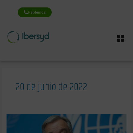
Ir
al
contenido
Hablemos
Me
20 de junio de 2022
Las
energías
renovables
son