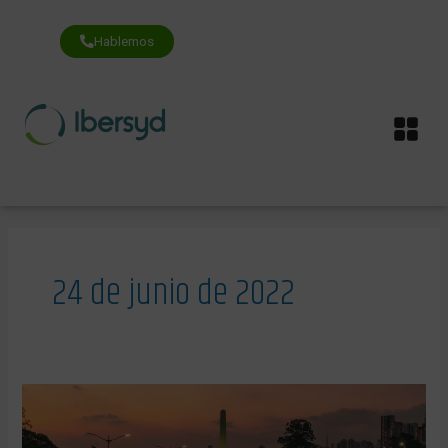
Ir
al
contenido
Hablemos
Me
24 de junio de 2022
Mandar
un
correo
contamina