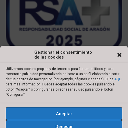
Gestionar el consentimiento
de las cookies
Utilizamos cookies propias y de terceros para fines analíticos y para
mostrarte publicidad personalizada en base a un perfil elaborado a partir
de tus hábitos de navegación (por ejemplo, páginas visitadas). Clica
AQUÍ
para más información. Puedes aceptar todas las cookies pulsando el
botón “Aceptar” o configurarlas o rechazar su uso pulsando el botón
Copyright © 2022 Ibersyd
“Configurar”.
I
L
T
Y
n
i
w
o
Aceptar
s
n
i
u
Aviso legal
Política de cookies
t
k
t
t
Denegar