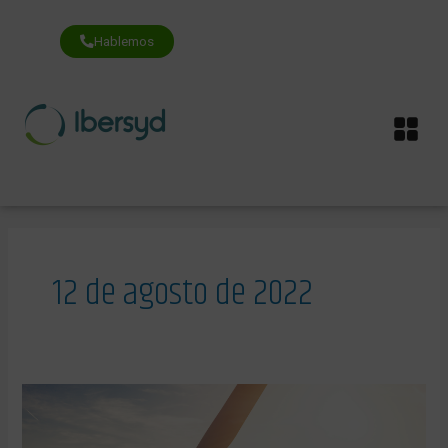
Ir
al
contenido
Hablemos
Me
12 de agosto de 2022
Reducir
la
dependencia
energética