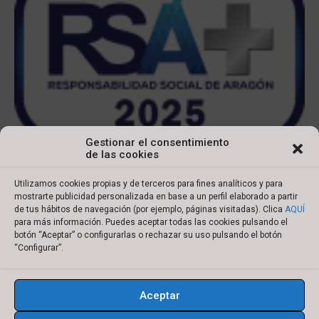
Gestionar el consentimiento
de las cookies
Utilizamos cookies propias y de terceros para fines analíticos y para
mostrarte publicidad personalizada en base a un perfil elaborado a partir
de tus hábitos de navegación (por ejemplo, páginas visitadas). Clica
AQUÍ
para más información. Puedes aceptar todas las cookies pulsando el
botón “Aceptar” o configurarlas o rechazar su uso pulsando el botón
Copyright © 2022 Ibersyd
“Configurar”.
I
L
T
Y
n
i
w
o
Aceptar
s
n
i
u
Aviso legal
Política de cookies