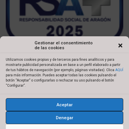
Gestionar el consentimiento
de las cookies
Utilizamos cookies propias y de terceros para fines analíticos y para
mostrarte publicidad personalizada en base a un perfil elaborado a partir
de tus hábitos de navegación (por ejemplo, páginas visitadas). Clica
AQUÍ
para más información. Puedes aceptar todas las cookies pulsando el
botón “Aceptar” o configurarlas o rechazar su uso pulsando el botón
Copyright © 2022 Ibersyd
“Configurar”.
I
L
T
Y
n
i
w
o
Aceptar
s
n
i
u
Aviso legal
Política de cookies
t
k
t
t
Denegar
Política de privacidad
Condiciones de compra
a
e
t
u