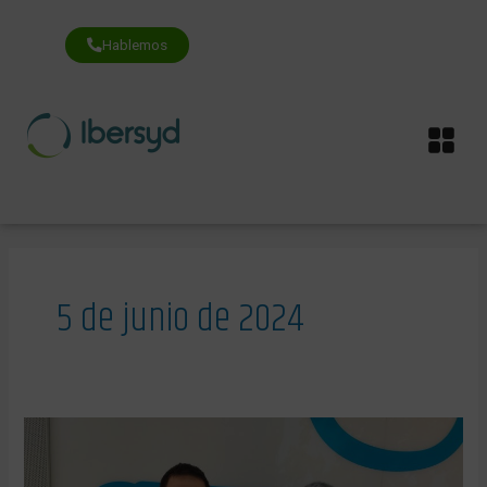
Ir
al
contenido
Hablemos
Me
5 de junio de 2024
Ibersyd
dona
a
Aspanoa