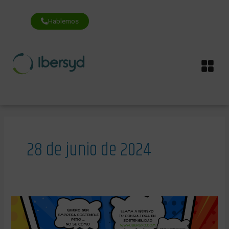
Ir
al
contenido
Hablemos
Me
28 de junio de 2024
¡Alerta
Pymes!
¿Cumples
con