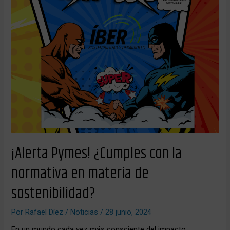
la
normativa
en
materia
de
sostenibilidad?
¡Alerta Pymes! ¿Cumples con la
normativa en materia de
sostenibilidad?
Por
Rafael Díez
/
Noticias
/
28 junio, 2024
En un mundo cada vez más consciente del impacto