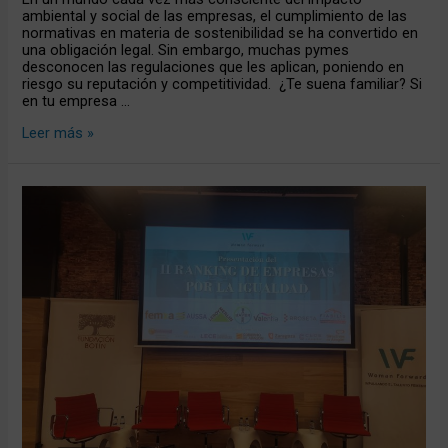
ambiental y social de las empresas, el cumplimiento de las
normativas en materia de sostenibilidad se ha convertido en
una obligación legal. Sin embargo, muchas pymes
desconocen las regulaciones que les aplican, poniendo en
riesgo su reputación y competitividad. ¿Te suena familiar? Si
en tu empresa …
Leer más »
Ibersyd
ocupa
el
puesto
15º
en
el
II
Ranking
por
la
Igualdad
promovido
por
la