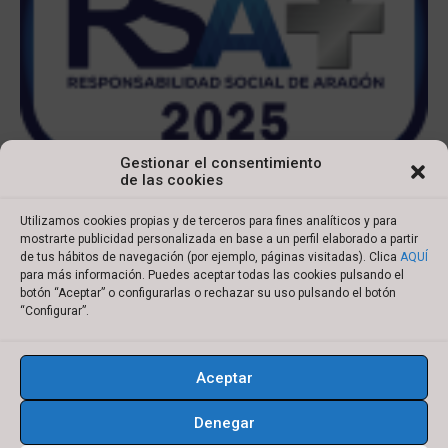
Gestionar el consentimiento
de las cookies
Utilizamos cookies propias y de terceros para fines analíticos y para
mostrarte publicidad personalizada en base a un perfil elaborado a partir
de tus hábitos de navegación (por ejemplo, páginas visitadas). Clica
AQUÍ
para más información. Puedes aceptar todas las cookies pulsando el
botón “Aceptar” o configurarlas o rechazar su uso pulsando el botón
Copyright © 2022 Ibersyd
“Configurar”.
I
L
T
Y
n
i
w
o
Aceptar
s
n
i
u
Aviso legal
Política de cookies
t
k
t
t
Denegar
Política de privacidad
Condiciones de compra
a
e
t
u