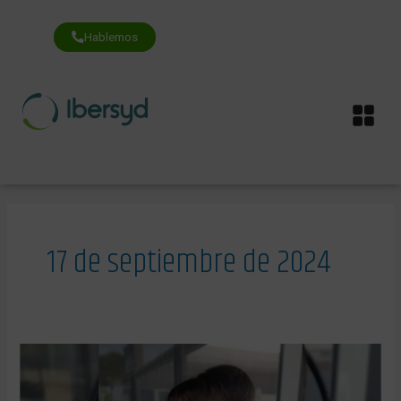
Ir
al
contenido
Hablemos
Me
17 de septiembre de 2024
Teletrabajo,
vigilanCIA
o
confianza