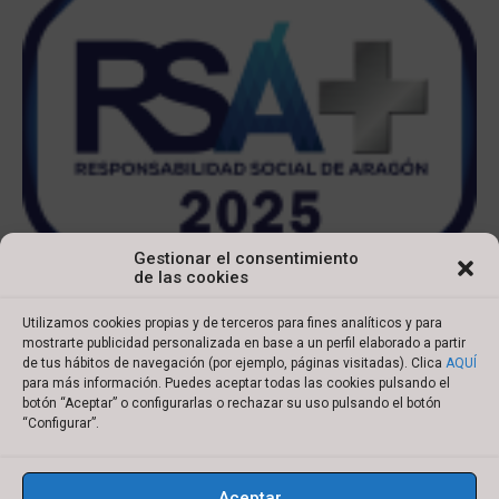
Gestionar el consentimiento
de las cookies
Utilizamos cookies propias y de terceros para fines analíticos y para
mostrarte publicidad personalizada en base a un perfil elaborado a partir
de tus hábitos de navegación (por ejemplo, páginas visitadas). Clica
AQUÍ
para más información. Puedes aceptar todas las cookies pulsando el
botón “Aceptar” o configurarlas o rechazar su uso pulsando el botón
Copyright © 2022 Ibersyd
“Configurar”.
I
L
T
Y
n
i
w
o
Aceptar