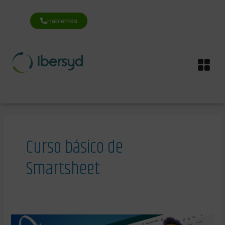
Ir
al
contenido
Hablemos
Me
Curso básico de
Smartsheet
Curso