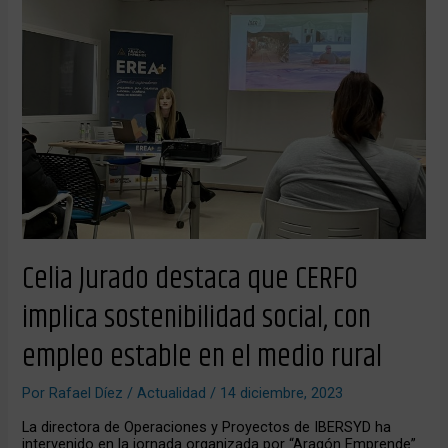
CERFO
implica
sostenibilidad
social,
con
empleo
estable
en
el
medio
rural
Celia Jurado destaca que CERFO
implica sostenibilidad social, con
empleo estable en el medio rural
Por
Rafael Díez
/
Actualidad
/
14 diciembre, 2023
La directora de Operaciones y Proyectos de IBERSYD ha
intervenido en la jornada organizada por “Aragón Emprende”