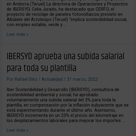
en Andorra (Teruel) La directora de Operaciones y Proyectos
de IBERSYD, Celia Jurado, ha destacado que CERFO, el
proyecto de reciclaje de paneles fotovoltaicos previsto en
Albalate del Arzobispo (Teruel) “implica sostenibilidad social,
con empleo estable, verde y …
Leer más »
IBERSYD
IBERSYD aprueba una subida salarial
aprueba
una
para toda su plantilla
subida
salarial
para
Por
Rafael Díez
/
Actualidad
/
31 marzo, 2022
toda
su
Iber Sostenibilidad y Desarrollo (IBERSYD), consultora de
plantilla
sostenibilidad ambiental y social, ha aprobado
voluntariamente una subida salarial del 3% para toda la
plantilla, en compensación por la inflación subyacente que se
está experimentando durante el último año. Asimismo,
IBERSYD incrementa en un 23% el precio del kilometraje en
los desplazamientos laborales para mejorar los importes …
Leer más »