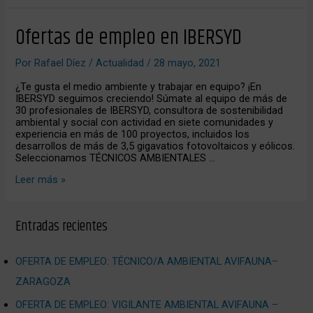
Ofertas
Ofertas de empleo en IBERSYD
de
empleo
Por
Rafael Díez
/
Actualidad
/
28 mayo, 2021
en
IBERSYD
¿Te gusta el medio ambiente y trabajar en equipo? ¡En
IBERSYD seguimos creciendo! Súmate al equipo de más de
30 profesionales de IBERSYD, consultora de sostenibilidad
ambiental y social con actividad en siete comunidades y
experiencia en más de 100 proyectos, incluidos los
desarrollos de más de 3,5 gigavatios fotovoltaicos y eólicos.
Seleccionamos TÉCNICOS AMBIENTALES …
Leer más »
Entradas recientes
OFERTA DE EMPLEO: TÉCNICO/A AMBIENTAL AVIFAUNA–
ZARAGOZA
OFERTA DE EMPLEO: VIGILANTE AMBIENTAL AVIFAUNA –