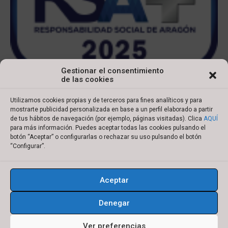
Gestionar el consentimiento
de las cookies
Utilizamos cookies propias y de terceros para fines analíticos y para
mostrarte publicidad personalizada en base a un perfil elaborado a partir
de tus hábitos de navegación (por ejemplo, páginas visitadas). Clica
AQUÍ
para más información. Puedes aceptar todas las cookies pulsando el
botón “Aceptar” o configurarlas o rechazar su uso pulsando el botón
Copyright © 2022 Ibersyd
“Configurar”.
I
L
T
Y
n
i
w
o
Aceptar
s
n
i
u
Aviso legal
Política de cookies
t
k
t
t
Denegar
Política de privacidad
Condiciones de compra
a
e
t
u
g
d
e
b
Ver preferencias