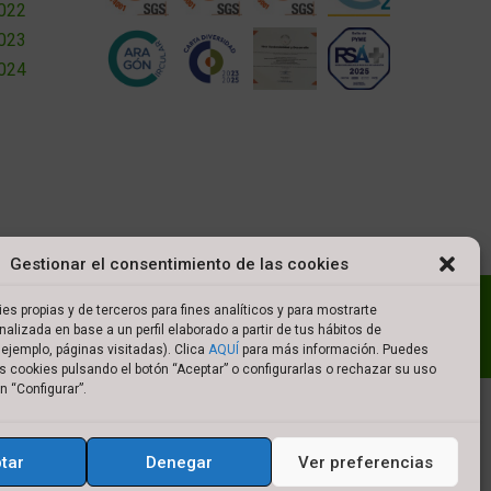
2022
2023
2024
Gestionar el consentimiento de las cookies
l
Política de cookies
Política de privacidad
es propias y de terceros para fines analíticos y para mostrarte
nalizada en base a un perfil elaborado a partir de tus hábitos de
es de compra
ejemplo, páginas visitadas). Clica
AQUÍ
para más información. Puedes
s cookies pulsando el botón “Aceptar” o configurarlas o rechazar su uso
n “Configurar”.
tar
Denegar
Ver preferencias