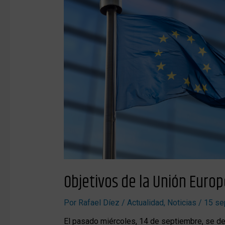
la
Unión
Europea
para
2030
Objetivos de la Unión Euro
Por
Rafael Díez
/
Actualidad
,
Noticias
/
15 se
El pasado miércoles, 14 de septiembre, se def