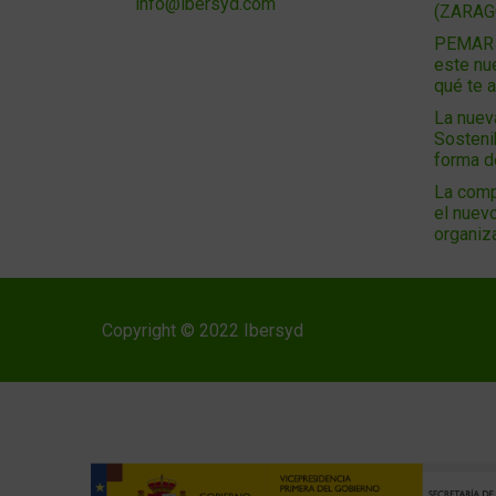
info@ibersyd.com
(ZARAG
PEMAR 2
este nu
qué te 
La nuev
Sosteni
forma 
La comp
el nuevo
organiz
Copyright © 2022 Ibersyd