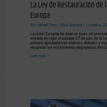
La Ley de Restauración de l
Europa
Por
Rafael Díez
/
Blog Ibersyd
/
1 octubre, 2
La Unión Europea ha dado un paso sin precede
entrada en vigor el pasado 27 de julio de la L
pionera, aprobada tras intensos debates y ne
recuperar los ecosistemas degradados del co
Leer más »
Objetivos
de