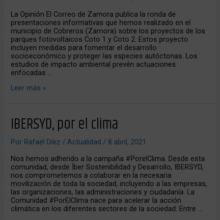
El
Correo
La Opinión El Correo de Zamora publica la ronda de
de
presentaciones informativas que hemos realizado en el
Zamora
municipio de Cobreros (Zamora) sobre los proyectos de los
parques fotovoltaicos Coto 1 y Coto 2. Estos proyecto
incluyen medidas para fomentar el desarrollo
socioeconómico y proteger las especies autóctonas. Los
estudios de impacto ambiental prevén actuaciones
enfocadas …
Leer más »
IBERSYD,
IBERSYD, por el clima
por
el
Por
Rafael Díez
/
Actualidad
/
8 abril, 2021
clima
Nos hemos adherido a la campaña #PorelClima. Desde esta
comunidad, desde Íber Sostenibilidad y Desarrollo, IBERSYD,
nos comprometemos a colaborar en la necesaria
movilización de toda la sociedad, incluyendo a las empresas,
las organizaciones, las administraciones y ciudadanía. La
Comunidad #PorElClima nace para acelerar la acción
climática en los diferentes sectores de la sociedad. Entre …