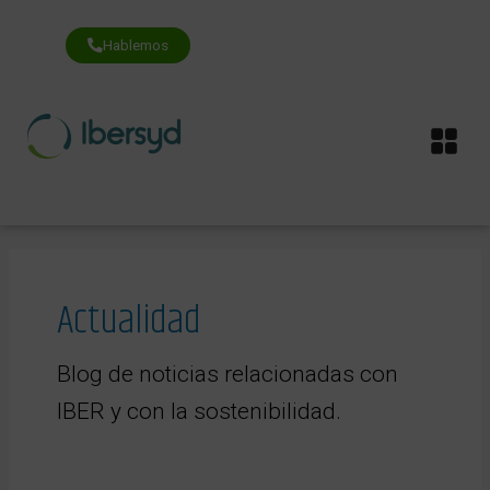
Ir
al
contenido
Hablemos
Me
Navegación
de
entradas
Actualidad
Blog de noticias relacionadas con
IBER y con la sostenibilidad.