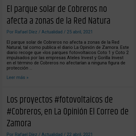
El
El parque solar de Cobreros no
parque
solar
afecta a zonas de la Red Natura
de
Cobreros
no
Por
Rafael Díez
/
Actualidad
/
25 abril, 2021
afecta
a
El parque solar de Cobreros no afecta a zonas de la Red
zonas
Natural, tal como publica el diario La Opinión de Zamora. Este
de
diario recoge que «los parques fotovoltaicos Coto 1 y Coto 2
la
impulsados por las empresas Ateles Invest y Gorilla Invest
Red
en el término de Cobreros no afectarían a ninguna figura de
Natura
protección …
Leer más »
Los
Los proyectos #fotovoltaicos de
proyectos
#fotovoltaicos
#Cobreros, en La Opinión El Correo de
de
#Cobreros,
Zamora
en
La
Opinión
Por
Rafael Díez
/
Actualidad
/
22 abril, 2021