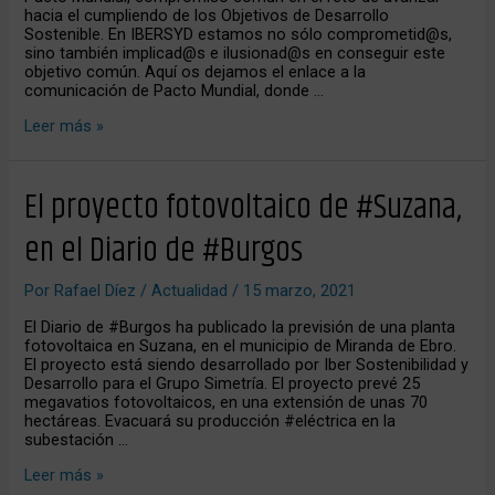
hacia el cumpliendo de los Objetivos de Desarrollo
Sostenible. En IBERSYD estamos no sólo comprometid@s,
sino también implicad@s e ilusionad@s en conseguir este
objetivo común. Aquí os dejamos el enlace a la
comunicación de Pacto Mundial, donde …
Leer más »
El
El proyecto fotovoltaico de #Suzana,
proyecto
fotovoltaico
en el Diario de #Burgos
de
#Suzana,
en
Por
Rafael Díez
/
Actualidad
/
15 marzo, 2021
el
Diario
El Diario de #Burgos ha publicado la previsión de una planta
de
fotovoltaica en Suzana, en el municipio de Miranda de Ebro.
#Burgos
El proyecto está siendo desarrollado por Iber Sostenibilidad y
Desarrollo para el Grupo Simetría. El proyecto prevé 25
megavatios fotovoltaicos, en una extensión de unas 70
hectáreas. Evacuará su producción #eléctrica en la
subestación …
Leer más »