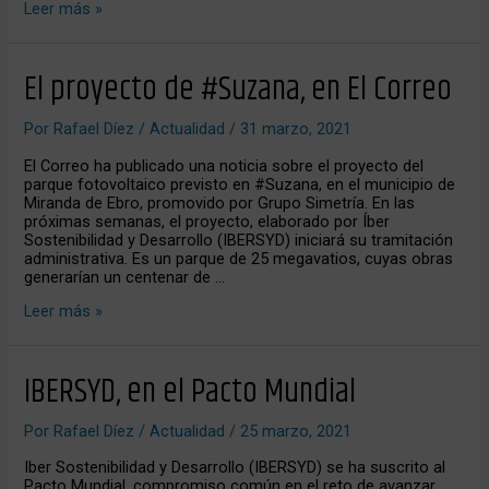
Leer más »
El
El proyecto de #Suzana, en El Correo
proyecto
de
Por
Rafael Díez
/
Actualidad
/
31 marzo, 2021
#Suzana,
en
El Correo ha publicado una noticia sobre el proyecto del
El
parque fotovoltaico previsto en #Suzana, en el municipio de
Correo
Miranda de Ebro, promovido por Grupo Simetría. En las
próximas semanas, el proyecto, elaborado por Íber
Sostenibilidad y Desarrollo (IBERSYD) iniciará su tramitación
administrativa. Es un parque de 25 megavatios, cuyas obras
generarían un centenar de …
Leer más »
IBERSYD,
IBERSYD, en el Pacto Mundial
en
el
Por
Rafael Díez
/
Actualidad
/
25 marzo, 2021
Pacto
Mundial
Iber Sostenibilidad y Desarrollo (IBERSYD) se ha suscrito al
Pacto Mundial, compromiso común en el reto de avanzar