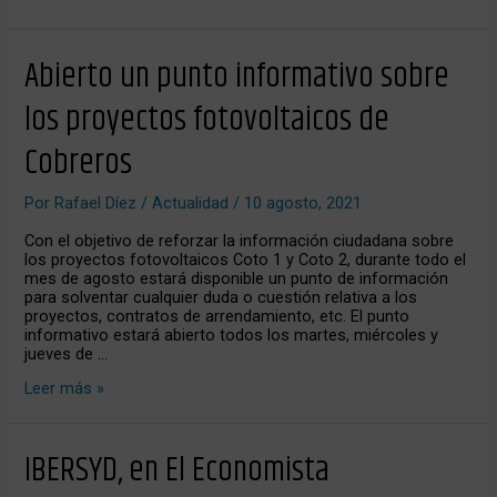
Abierto
Abierto un punto informativo sobre
un
punto
los proyectos fotovoltaicos de
informativo
sobre
Cobreros
los
proyectos
fotovoltaicos
Por
Rafael Díez
/
Actualidad
/
10 agosto, 2021
de
Cobreros
Con el objetivo de reforzar la información ciudadana sobre
los proyectos fotovoltaicos Coto 1 y Coto 2, durante todo el
mes de agosto estará disponible un punto de información
para solventar cualquier duda o cuestión relativa a los
proyectos, contratos de arrendamiento, etc. El punto
informativo estará abierto todos los martes, miércoles y
jueves de …
Leer más »
IBERSYD,
IBERSYD, en El Economista
en
El