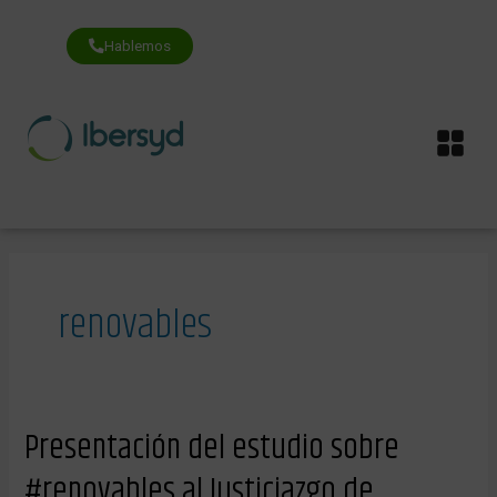
Ir
al
contenido
Hablemos
Me
renovables
Presentación
Presentación del estudio sobre
del
estudio
#renovables al Justiciazgo de
sobre