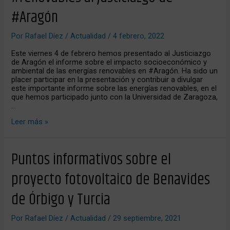
#renovables
#Aragón
al
Justiciazgo
de
Por
Rafael Díez
/
Actualidad
/
4 febrero, 2022
#Aragón
Este viernes 4 de febrero hemos presentado al Justiciazgo
de Aragón el informe sobre el impacto socioeconómico y
ambiental de las energías renovables en #Aragón. Ha sido un
placer participar en la presentación y contribuir a divulgar
este importante informe sobre las energías renovables, en el
que hemos participado junto con la Universidad de Zaragoza,
…
Leer más »
Puntos
Puntos informativos sobre el
informativos
sobre
proyecto fotovoltaico de Benavides
el
proyecto
de Órbigo y Turcia
fotovoltaico
de
Benavides
Por
Rafael Díez
/
Actualidad
/
29 septiembre, 2021
de