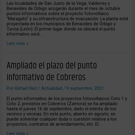
Órbigo
Las localidades de San Justo de la Vega, Valderrey y
y
Benavides de Órbigo acogerán durante el mes de octubre
Turcia
puntos informativos sobre el proyecto fotovoltaico
“Maragato” y su infraestructura de evacuación. La planta está
proyectada en los municipios de Benavides de Órbigo y
Turcia (León). El primer lugar donde se ubicará el punto
informativo será …
Leer más »
Ampliado
Ampliado el plazo del punto
el
plazo
informativo de Cobreros
del
punto
informativo
Por
Rafael Díez
/
Actualidad
/
9 septiembre, 2021
de
Cobreros
El punto informativo de los proyectos fotovoltaicos Coto 1 y
Coto 2, previstos en Cobreros (Zamora) se ha ampliado
hasta el jueves 16 de septiembre, dado el interés de los
vecinos y vecinas. En este punto, abierto en agosto, se
puede solventar cualquier duda o cuestión relativa a los
proyectos, contratos de arrendamiento, etc. El …
Leer más »