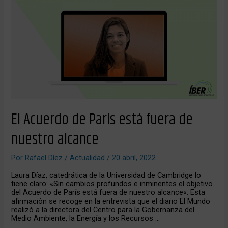
Acuerdo
de
París
está
fuera
de
nuestro
alcance
El Acuerdo de París está fuera de
nuestro alcance
Por
Rafael Díez
/
Actualidad
/
20 abril, 2022
Laura Díaz, catedrática de la Universidad de Cambridge lo
tiene claro: «Sin cambios profundos e inminentes el objetivo
del Acuerdo de París está fuera de nuestro alcance«. Esta
afirmación se recoge en la entrevista que el diario El Mundo
realizó a la directora del Centro para la Gobernanza del
Medio Ambiente, la Energía y los Recursos …