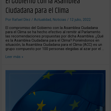
El Gobierno con la Asamblea
Ciudadana para el Clima
Por
Rafael Díez
/
Actualidad
,
Noticias
/
12 julio, 2022
El compromiso del Gobierno con la Asamblea Ciudadana
para el Clima se ha hecho efectivo al remitir al Parlamento
las recomendaciones propuestas por dicha Asamblea. ¿Qué
es la Asamblea Ciudadana para el Clima? Poniéndonos en
situación, la Asamblea Ciudadana para el Clima (ACC) es un
grupo compuesto por 100 personas elegidas al azar por el …
Leer más »
Bruselas
prepara
nuevas
medidas
para
la
crisis