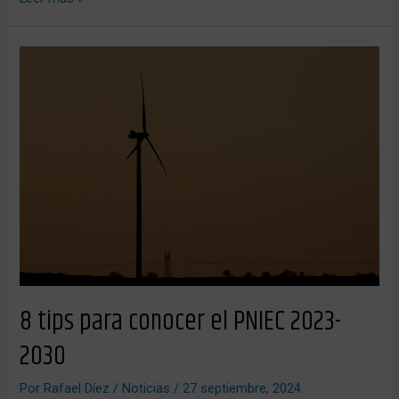
8
tips
para
conocer
el
PNIEC
2023-
2030
8 tips para conocer el PNIEC 2023-
2030
Por
Rafael Díez
/
Noticias
/
27 septiembre, 2024