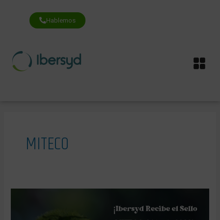
Ir
al
contenido
Hablemos
Me
MITECO
¡Ibersyd
Recibe
el
Sello