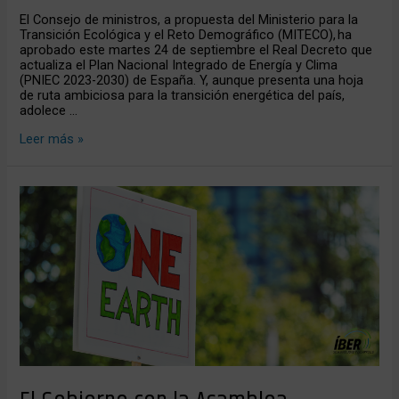
El Consejo de ministros, a propuesta del Ministerio para la
Transición Ecológica y el Reto Demográfico (MITECO), ha
aprobado este martes 24 de septiembre el Real Decreto que
actualiza el Plan Nacional Integrado de Energía y Clima
(PNIEC 2023-2030) de España. Y, aunque presenta una hoja
de ruta ambiciosa para la transición energética del país,
adolece …
Leer más »
El
Gobierno
con
la
Asamblea
Ciudadana
para
el
Clima