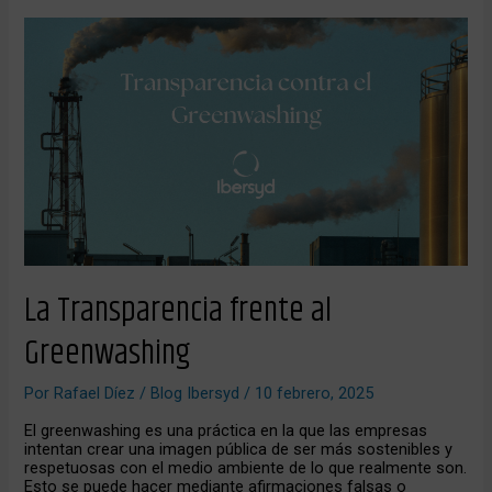
La
Transparencia
frente
al
Greenwashing
La Transparencia frente al
Greenwashing
Por
Rafael Díez
/
Blog Ibersyd
/
10 febrero, 2025
El greenwashing es una práctica en la que las empresas
intentan crear una imagen pública de ser más sostenibles y
respetuosas con el medio ambiente de lo que realmente son.
Esto se puede hacer mediante afirmaciones falsas o