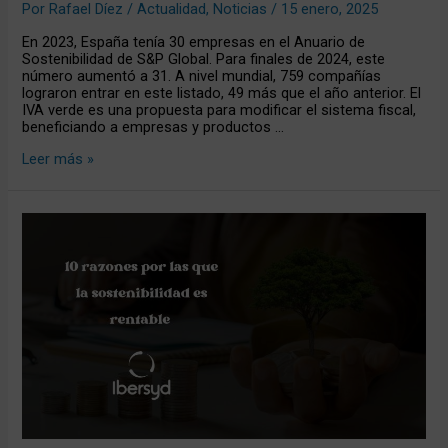
Por
Rafael Díez
/
Actualidad
,
Noticias
/
15 enero, 2025
En 2023, España tenía 30 empresas en el Anuario de
Sostenibilidad de S&P Global. Para finales de 2024, este
número aumentó a 31. A nivel mundial, 759 compañías
lograron entrar en este listado, 49 más que el año anterior. El
IVA verde es una propuesta para modificar el sistema fiscal,
beneficiando a empresas y productos …
Leer más »
10
razones
por
las
que
la
sostenibilidad
es
rentable