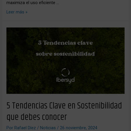
maximiza el uso eficiente …
Leer más »
5
Tendencias
Clave
en
Sostenibilidad
que
debes
conocer
5 Tendencias Clave en Sostenibilidad
que debes conocer
Por
Rafael Díez
/
Noticias
/
26 noviembre, 2024