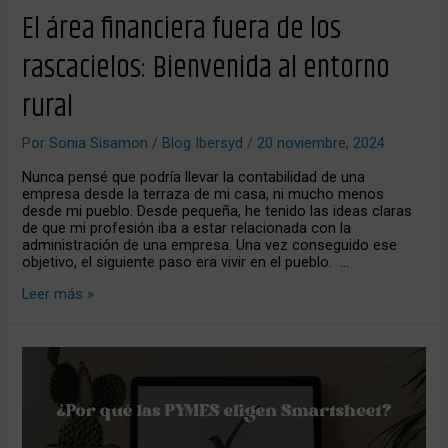
El área financiera fuera de los
rascacielos: Bienvenida al entorno
rural
Por
Sonia Sisamon
/
Blog Ibersyd
/
20 noviembre, 2024
Nunca pensé que podría llevar la contabilidad de una
empresa desde la terraza de mi casa, ni mucho menos
desde mi pueblo. Desde pequeña, he tenido las ideas claras
de que mi profesión iba a estar relacionada con la
administración de una empresa. Una vez conseguido ese
objetivo, el siguiente paso era vivir en el pueblo. …
Leer más »
¿Por
qué
las
PYMES
eligen
Smartsheet?