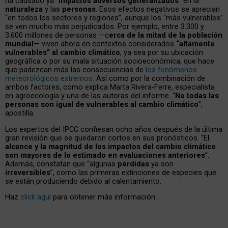
ha causado ya “
impactos adversos generalizados
” en la
naturaleza
y las
personas
. Esos efectos negativos se aprecian
“en todos los sectores y regiones”, aunque los “más vulnerables”
se ven mucho más perjudicados. Por ejemplo, entre 3.300 y
3.600 millones de personas —c
erca de la mitad de la población
mundial
— viven ahora en contextos considerados
“altamente
vulnerables” al cambio climático
, ya sea por su ubicación
geográfica o por su mala situación socioeconómica, que hace
que padezcan más las consecuencias de
los fenómenos
meteorológicos extremos
. Así como por la combinación de
ambos factores, como explica Marta Rivera-Ferre, especialista
en agroecología y una de las autoras del informe. “
No todas las
personas son igual de vulnerables al cambio climático
”,
apostilla.
Los expertos del IPCC confiesan ocho años después de la última
gran revisión que se quedaron cortos en sus pronósticos. “E
l
alcance y la magnitud de los impactos del cambio climático
son mayores de lo estimado en evaluaciones anteriores
”.
Además, constatan que “algunas
pérdidas
ya son
irreversibles
”, como las primeras extinciones de especies que
se están produciendo debido al calentamiento.
Haz
click aquí
para obtener más información.