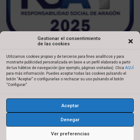
Gestionar el consentimiento
de las cookies
Utilizamos cookies propias y de terceros para fines analíticos y para
mostrarte publicidad personalizada en base a un perfil elaborado a partir
de tus hábitos de navegación (por ejemplo, páginas visitadas). Clica
AQUÍ
para más información. Puedes aceptar todas las cookies pulsando el
botón “Aceptar” o configurarlas o rechazar su uso pulsando el botón
Copyright © 2022 Ibersyd
“Configurar”.
I
L
T
Y
n
i
w
o
Aceptar
s
n
i
u
Aviso legal
Política de cookies
t
k
t
t
Denegar
Política de privacidad
Condiciones de compra
a
e
t
u
g
d
e
b
Ver preferencias